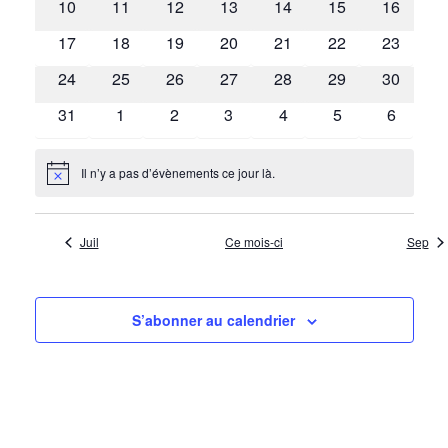
a
10
11
12
13
14
15
16
n
t
t
17
18
19
20
21
22
23
d
i
i
o
r
24
25
26
27
28
29
30
o
n
i
31
1
2
3
4
5
6
n
d
e
p
e
r
Il n’y a pas d’évènements ce jour là.
Notice
a
v
d
r
u
e
c
Juil
Ce mois-ci
Sep
e
É
o
s
v
É
n
S’abonner au calendrier
è
v
s
n
è
u
e
n
l
m
e
t