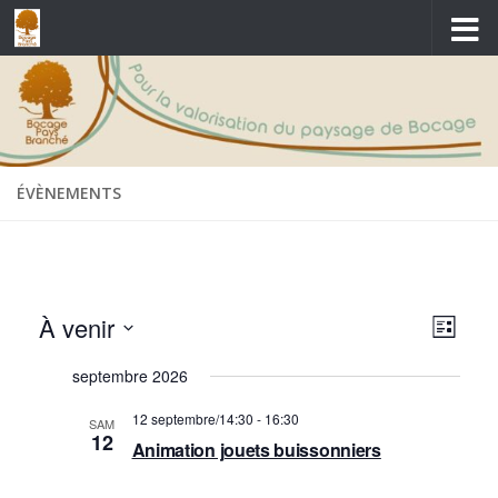
Skip to content
ÉVÈNEMENTS
N
N
À venir
Liste
a
a
Sélectionnez
septembre 2026
v
une
v
date.
i
12 septembre/14:30
-
16:30
i
SAM
12
Animation jouets buissonniers
g
g
a