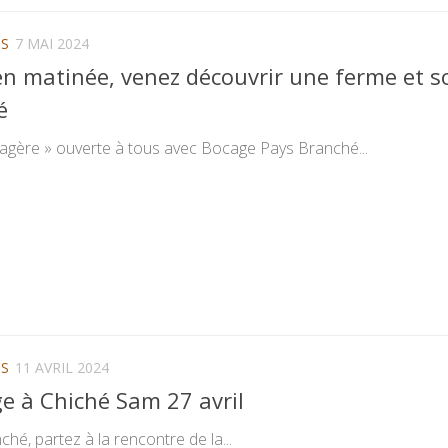
NS
7 MAI 2024
n matinée, venez découvrir une ferme et s
é
cagère » ouverte à tous avec Bocage Pays Branché...
NS
11 AVRIL 2024
e à Chiché Sam 27 avril
é, partez à la rencontre de la...