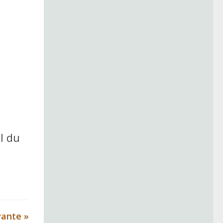
l du
vante »