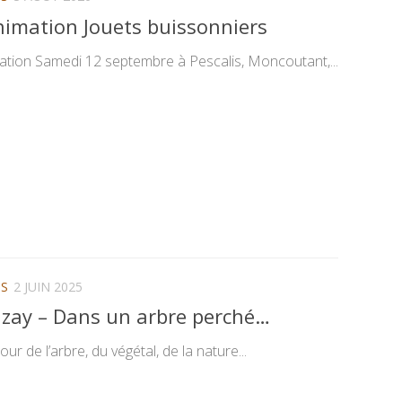
nimation Jouets buissonniers
cation Samedi 12 septembre à Pescalis, Moncoutant,...
NS
2 JUIN 2025
izay – Dans un arbre perché…
r de l’arbre, du végétal, de la nature...