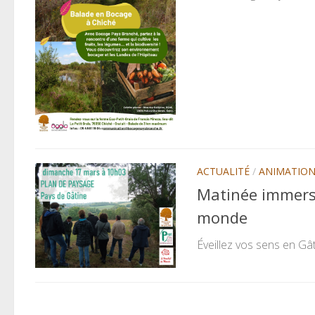
ACTUALITÉ
/
ANIMATIO
Matinée immersi
monde
Éveillez vos sens en Gât