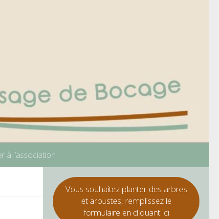
r à l’association
Vous souhaitez planter des arbres
et arbustes, remplissez le
formulaire en cliquant ici