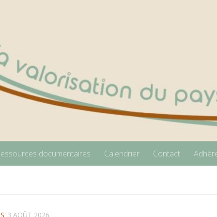
essources documentaires
Calendrier
Contact
Adhére
NS
3 AOÛT 2026