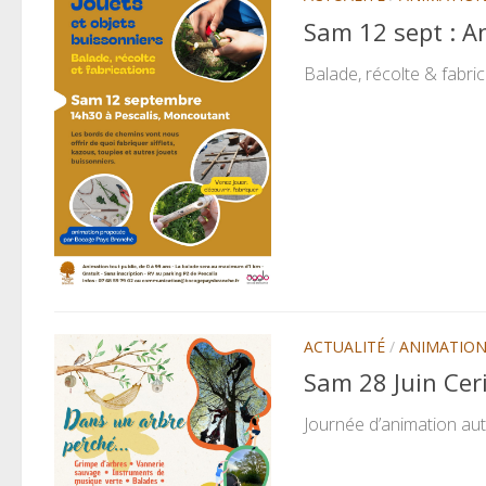
Sam 12 sept : A
Balade, récolte & fabri
ACTUALITÉ
/
ANIMATIO
Sam 28 Juin Cer
Journée d’animation autou