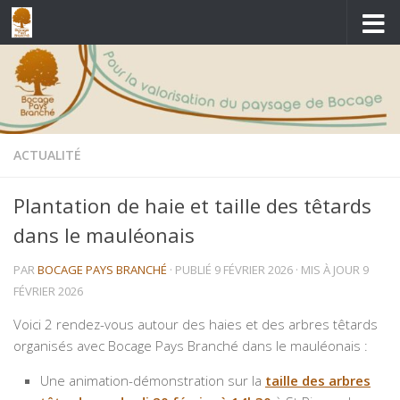
Skip to content
ACTUALITÉ
Plantation de haie et taille des têtards
dans le mauléonais
PAR
BOCAGE PAYS BRANCHÉ
· PUBLIÉ
9 FÉVRIER 2026
· MIS À JOUR
9
FÉVRIER 2026
Voici 2 rendez-vous autour des haies et des arbres têtards
organisés avec Bocage Pays Branché dans le mauléonais :
Une animation-démonstration sur la
taille des arbres