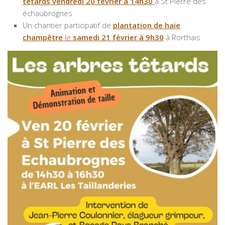
têtards
vendredi 20 février à 14h30
à St Pierre des
échaubrognes
Un chantier participatif de
plantation de haie
champêtre
le
samedi
21 février à 9h30
à Rorthais