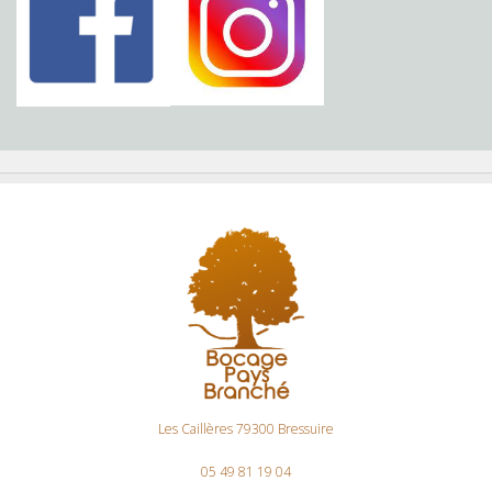
Les Caillères 79300 Bressuire
05 49 81 19 04