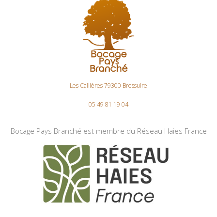
Les Caillères 79300 Bressuire
05 49 81 19 04
Bocage Pays Branché est membre du Réseau Haies France