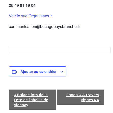
05 49 81 19 04
Voir le site Organisateur
communication@bocagepaysbranche.fr
Ajouter au calendrier
N
«
Balade lors de la
Rando « A travers
a
Fête de l’abeille de
vignes »
»
Viennay
v