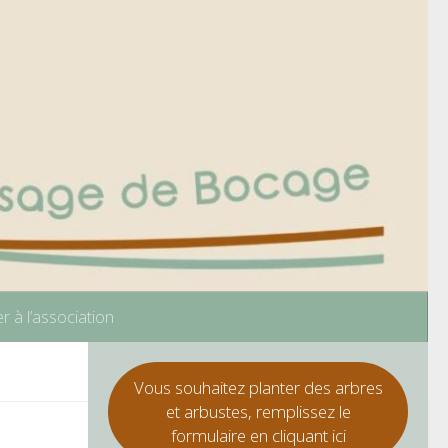
r à l’association
Vous souhaitez planter des arbres
et arbustes, remplissez le
formulaire en cliquant ici