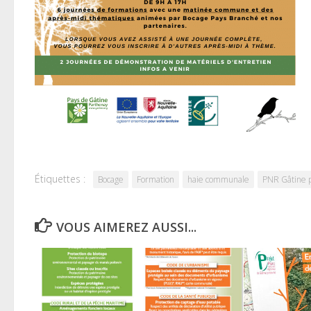
Étiquettes :
Bocage
Formation
haie communale
PNR Gâtine p
VOUS AIMEREZ AUSSI...