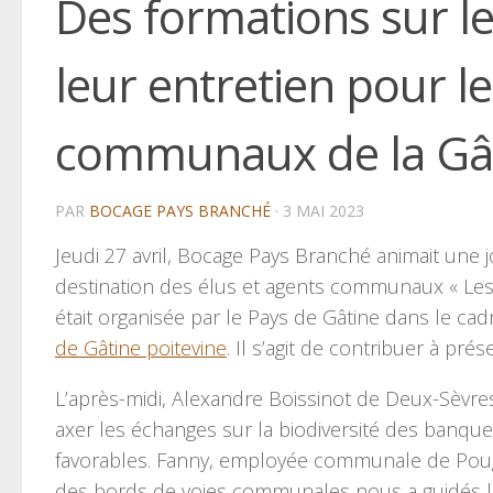
Des formations sur l
leur entretien pour le
communaux de la Gâ
PAR
BOCAGE PAYS BRANCHÉ
·
3 MAI 2023
Jeudi 27 avril, Bocage Pays Branché animait une
destination des élus et agents communaux « Les 
était organisée par le Pays de Gâtine dans le ca
de Gâtine poitevine
. Il s’agit de contribuer à prés
L’après-midi, Alexandre Boissinot de Deux-Sèvre
axer les échanges sur la biodiversité des banque
favorables. Fanny, employée communale de Pougn
des bords de voies communales nous a guidés l