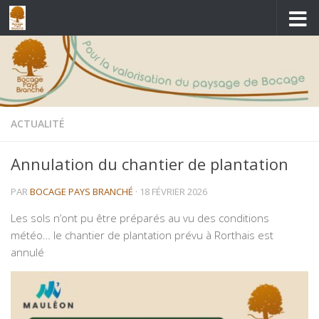
Skip to content
ACTUALITÉ
Annulation du chantier de plantation
PAR
BOCAGE PAYS BRANCHÉ
·
18 FÉVRIER 2026
Les sols n’ont pu être préparés au vu des conditions
météo… le chantier de plantation prévu à Rorthais est
annulé