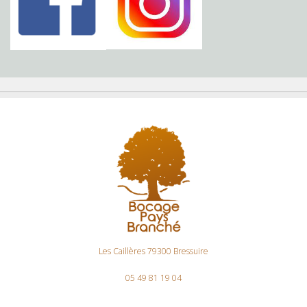
Les Caillères 79300 Bressuire
05 49 81 19 04